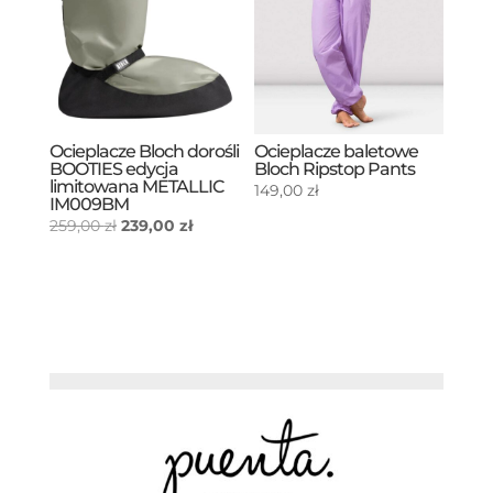
Ocieplacze Bloch dorośli
Ocieplacze baletowe
BOOTIES edycja
Bloch Ripstop Pants
limitowana METALLIC
149,00
zł
IM009BM
Pierwotna
Aktualna
259,00
zł
239,00
zł
cena
cena
wynosiła:
wynosi:
259,00 zł.
239,00 zł.