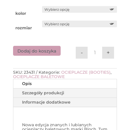
kolor
rozmiar
Dodaj do koszyka
-
+
ilość Ocieplacz
SKU:
23431
Kategorie:
OCIEPLACZE (BOOTIES)
,
OCIEPLACZE BALETOWE
Opis
Szczegóły produkcji
Informacje dodatkowe
Nowa edycja znanych i lubianych
ocieplaczy baletowych marki Bloch. Tym