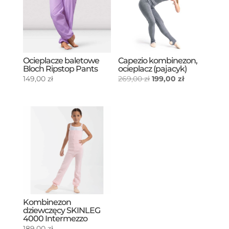
Ocieplacze baletowe
Capezio kombinezon,
Bloch Ripstop Pants
ocieplacz (pajacyk)
Pierwotna
Aktualna
149,00
zł
269,00
zł
199,00
zł
cena
cena
wynosiła:
wynosi:
269,00 zł.
199,00 zł.
Kombinezon
dziewczęcy SKINLEG
4000 Intermezzo
189,00
zł