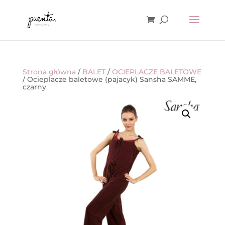
Strona główna
/
BALET
/
OCIEPLACZE BALETOWE
/ Ocieplacze baletowe (pajacyk) Sansha SAMME,
czarny