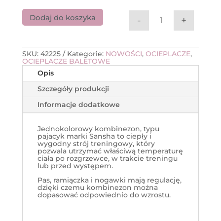
Dodaj do koszyka
-
+
ilość Ocieplacze
SKU:
42225
Kategorie:
NOWOŚCI
,
OCIEPLACZE
,
OCIEPLACZE BALETOWE
Opis
Szczegóły produkcji
Informacje dodatkowe
Jednokolorowy kombinezon, typu
pajacyk marki Sansha to ciepły i
wygodny strój treningowy, który
pozwala utrzymać właściwą temperaturę
ciała po rozgrzewce, w trakcie treningu
lub przed występem.
Pas, ramiączka i nogawki mają regulację,
dzięki czemu kombinezon można
dopasować odpowiednio do wzrostu.