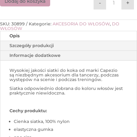
Dodaj do koszyka
-
+
ilość Niew
SKU:
30899
Kategorie:
AKCESORIA DO WŁOSÓW
,
DO
WŁOSÓW
Opis
Szczegóły produkcji
Informacje dodatkowe
Wysokiej jakości siatki do koka od marki Capezio
są niezbędnym akcesorium dla tancerzy, podczas
występów na scenie i podczas treningów.
Siatka odpowiednio dobrana do koloru włosów jest
praktycznie niewidoczna.
Cechy produktu:
Cienka siatka, 100% nylon
elastyczna gumka