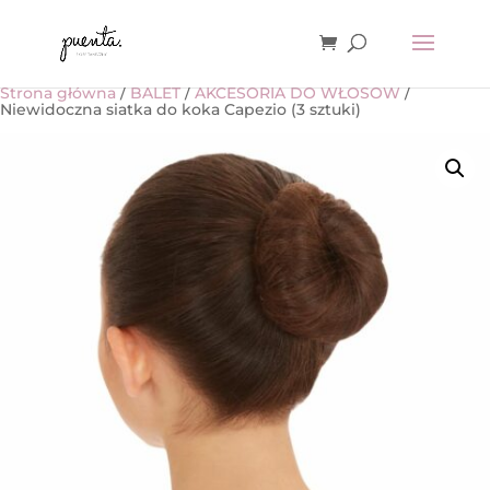
Strona główna
/
BALET
/
AKCESORIA DO WŁOSÓW
/
Niewidoczna siatka do koka Capezio (3 sztuki)