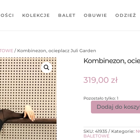
OŚCI
KOLEKCJE
BALET
OBUWIE
ODZIEŻ
ETOWE
/ Kombinezon, ocieplacz Juli Garden
Kombinezon, ocie
319,00
zł
Pozostało tylko: 1
Dodaj do kosz
SKU:
41935
Kategorie:
N
BALETOWE