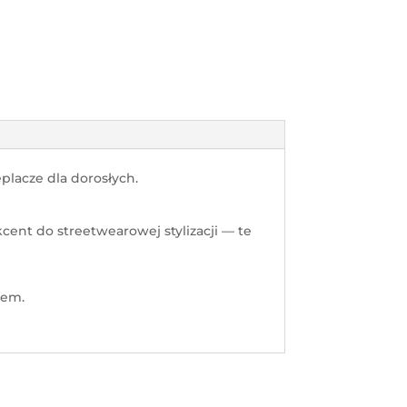
placze dla dorosłych.
cent do streetwearowej stylizacji — te
iem.