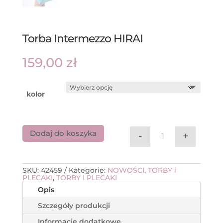
Torba Intermezzo HIRAI
159,00
zł
kolor
Dodaj do koszyka
-
+
ilość Torba Inte
SKU:
42459
Kategorie:
NOWOŚCI
,
TORBY i
PLECAKI
,
TORBY I PLECAKI
Opis
Szczegóły produkcji
Informacje dodatkowe