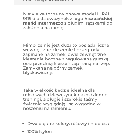
Niewielka torba nylonowa model HIRAI
9115 dla dziewczynek z logo
hiszpańskiej
marki Intermezzo
z długimi rączkami do
założenia na ramię.
Mimo, że nie jest duża to posiada liczne
wewnętrzne kieszenie i przegrody
zapinane na zamek, dwie zewnętrzne
kieszenie boczne z regulowaną gumką
oraz przednią kieszeń zapinaną na rzep.
Zamykana na górny zamek
błyskawiczny.
Taka wielkość bedzie idealna dla
młodszych dziewczynek na codzienne
treningi, a długie i szerokie taśmy
świetnie wyglądają i są wygodne w
noszeniu na ramieniu.
Dwa piękne kolory: różowy i niebieski
100% Nylon