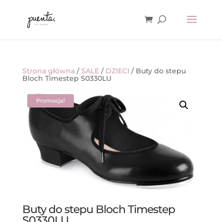
Strona główna
/
SALE
/
DZIECI
/ Buty do stepu
Bloch Timestep S0330LU
Promocja!
Buty do stepu Bloch Timestep
S0330LU