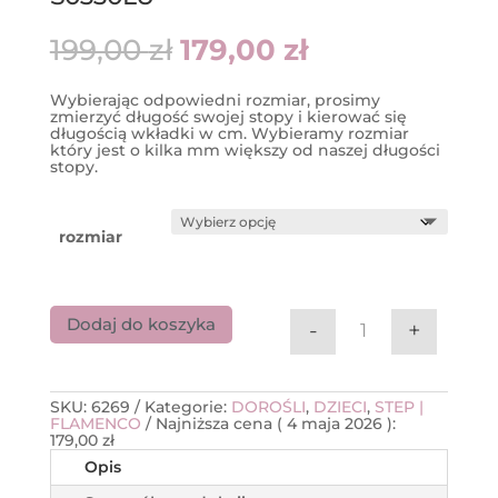
Pierwotna
Aktualna
199,00
zł
179,00
zł
cena
cena
wynosiła:
wynosi:
199,00 zł.
179,00 zł.
Wybierając odpowiedni rozmiar, prosimy
zmierzyć długość swojej stopy i kierować się
długością wkładki w cm. Wybieramy rozmiar
który jest o kilka mm większy od naszej długości
stopy.
rozmiar
Dodaj do koszyka
-
+
ilość Buty do st
SKU:
6269
Kategorie:
DOROŚLI
,
DZIECI
,
STEP |
FLAMENCO
Najniższa cena (
4 maja 2026
):
179,00
zł
Opis