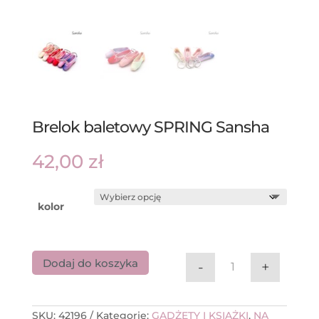
Brelok baletowy SPRING Sansha
42,00
zł
kolor
Dodaj do koszyka
-
+
ilość Brelok ba
SKU:
42196
Kategorie:
GADŻETY I KSIĄŻKI
,
NA