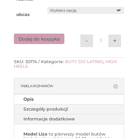
obcas
Dodaj do koszyka
-
+
ilość Akces Danc
SKU:
30174
Kategorie:
BUTY DO LATINO
,
HIGH
HEELS
TABELA ROZMIARÓW
Opis
Szczegóły produkcji
Informacje dodatkowe
Model Liza
to pierwszy model butów