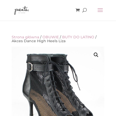
Strona główna
/
OBUWIE
/
BUTY DO LATINO
/
Akces Dance High Heels Liza