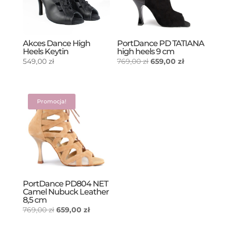
Akces Dance High
PortDance PD TATIANA
Heels Keytin
high heels 9 cm
Pierwotna
Aktualna
549,00
zł
769,00
zł
659,00
zł
cena
cena
wynosiła:
wynosi:
769,00 zł.
659,00 zł.
Promocja!
PortDance PD804 NET
Camel Nubuck Leather
8,5 cm
Pierwotna
Aktualna
769,00
zł
659,00
zł
cena
cena