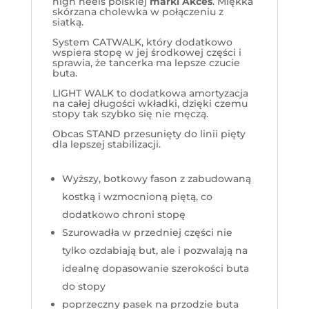
high heels polskiej
marki Akces
. Miękka
skórzana cholewka w połączeniu z
siatką.
System CATWALK, który dodatkowo
wspiera stopę w jej środkowej części i
sprawia, że tancerka ma lepsze czucie
buta.
LIGHT WALK to dodatkowa amortyzacja
na całej długości wkładki, dzięki czemu
stopy tak szybko się nie męczą.
Obcas STAND przesunięty do linii pięty
dla lepszej stabilizacji.
Wyższy, botkowy fason z zabudowaną
kostką i wzmocnioną piętą, co
dodatkowo chroni stopę
Szurowadła w przedniej części nie
tylko ozdabiają but, ale i pozwalają na
idealnę dopasowanie szerokości buta
do stopy
poprzeczny pasek na przodzie buta