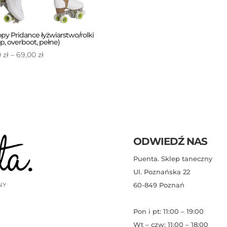
opy Pridance łyżwiarstwo/rolki
up, overboot, pełne)
Zakres
0
zł
–
69,00
zł
cen:
od
45,00 zł
do
69,00 zł
ODWIEDŹ NAS
Puenta. Sklep taneczny
Ul. Poznańska 22
60-849 Poznań
Pon i pt: 11:00 – 19:00
Wt – czw: 11:00 – 18:00