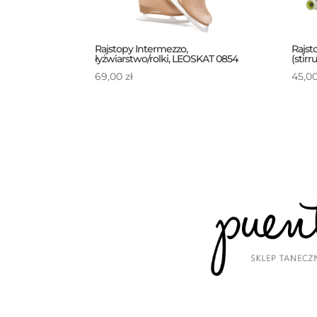
Rajstopy Intermezzo,
Rajst
łyżwiarstwo/rolki, LEOSKAT 0854
(stirr
69,00
zł
45,0