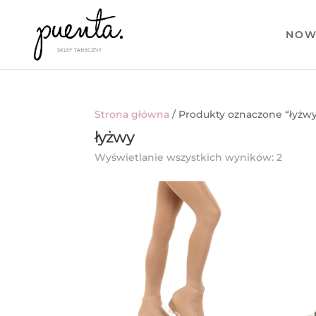
NOW
Strona główna
/ Produkty oznaczone “łyżw
łyżwy
Posor
Wyświetlanie wszystkich wyników: 2
wedłu
najno