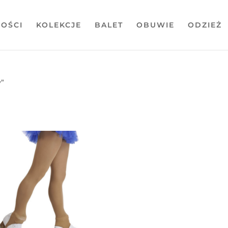
OŚCI
KOLEKCJE
BALET
OBUWIE
ODZIEŻ
y”
towane
g
wszych