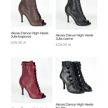
Akces Dance High Heels
Akces Dance High Heels
Julia brązowe
Julia czarne
629,00
zł
629,00
zł
Akces Dance High Heels
Keytin