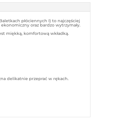
Baletkach płóciennych I) to najczęściej
l ekonomiczny oraz bardzo wytrzymały.
est miękką, komfortową wkładką.
żna delikatnie przeprać w rękach.