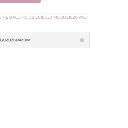
TKI
,
BALETKI
,
DZIECIĘCE | MŁODZIEŻOWE
,
LA ROZMIARÓW