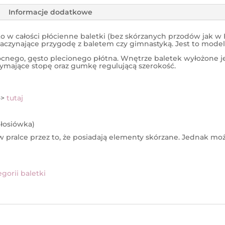
Informacje dodatkowe
to w całości płócienne baletki (bez skórzanych przodów jak w 
zaczynające przygodę z baletem czy gimnastyką. Jest to mode
nego, gęsto plecionego płótna. Wnętrze baletek wyłożone j
ymające stopę oraz gumkę regulującą szerokość.
->
tutaj
(łosiówka)
w pralce przez to, że posiadają elementy skórzane. Jednak mo
gorii baletki