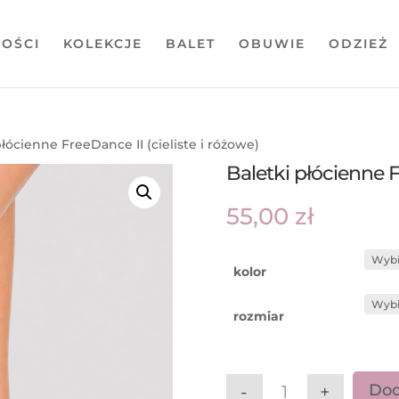
OŚCI
KOLEKCJE
BALET
OBUWIE
ODZIEŻ
płócienne FreeDance II (cieliste i różowe)
Baletki płócienne F
55,00
zł
kolor
rozmiar
Dod
-
+
ilość Baletki płóc